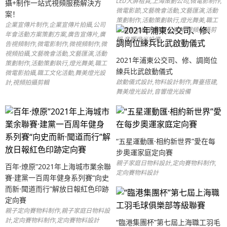
LED大屏租賃,上海策劃公司,微電影制作,
攝+制作一站式視頻服務解決方
微電影節,文藝晚會活動,文藝匯演,活動
案！
策劃制作,活動策劃執行,燈光舞美,職工
企業宣傳片制作,企業宣傳片拍攝,公司
微電影拍攝,舞美燈光設計,視頻拍攝剪
年會活動方案策劃方案,廣告宣傳片,廣
輯,音響燈光設備
告視頻制作,微電影制作,微視頻制作,微
視頻拍攝,文藝晚會活動,文藝匯演,活動
2021年浦東公交司、修、調崗位
策劃制作,活動策劃執行,燈光舞美,職工
練兵比武啟動儀式
微電影拍攝,職工文化活動,舞美燈光設
啟動儀式設計,物料設計制作,舞臺搭建,
計,視頻拍攝剪輯
舞美燈光設計,音響燈光設備
“五星運動匯·相約新世界”愛在每
步奧運家庭定向賽
親子家庭日物料設計,定向賽物料制作,
百年·燎原”2021年上海城市業余聯
定向賽物料設計
賽·建黨一百周年健身系列賽“向史
而新·聞道而行”解放日報紅色印跡
定向賽
親子定向賽物料制作,親子家庭日物料設
計,定向賽物料制作,定向賽物料設計
“臨港集團杯”第七屆上海職工羽毛