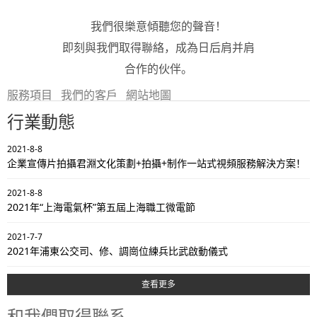
我們很樂意傾聽您的聲音！
即刻與我們取得聯絡，成為日后肩并肩
合作的伙伴。
服務項目
我們的客戶
網站地圖
行業動態
2021-8-8
企業宣傳片拍攝君淵文化策劃+拍攝+制作一站式視頻服務解決方案！
2021-8-8
2021年“上海電氣杯”第五屆上海職工微電節
2021-7-7
2021年浦東公交司、修、調崗位練兵比武啟動儀式
查看更多
和我們取得聯系