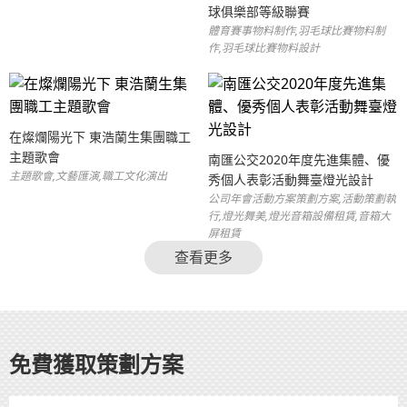
球俱樂部等級聯賽
體育賽事物料制作,羽毛球比賽物料制
作,羽毛球比賽物料設計
在燦爛陽光下 東浩蘭生集團職工
主題歌會
南匯公交2020年度先進集體、優
主題歌會,文藝匯演,職工文化演出
秀個人表彰活動舞臺燈光設計
公司年會活動方案策劃方案,活動策劃執
行,燈光舞美,燈光音箱設備租賃,音箱大
屏租賃
查看更多
免費獲取策劃方案